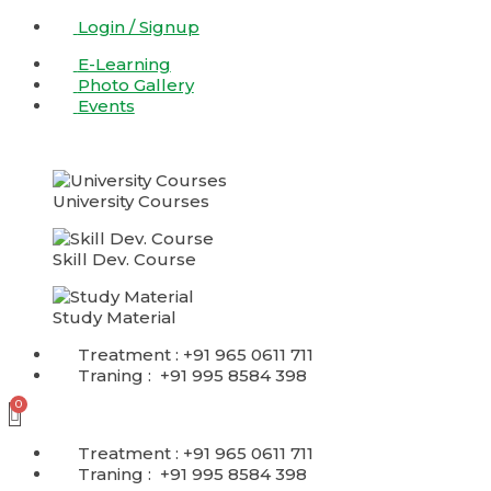
Skip
Login / Signup
to
E-Learning
content
Photo Gallery
Events
University Courses
Skill Dev. Course
Study Material
Treatment : +91 965 0611 711
Traning : +91 995 8584 398
Treatment : +91 965 0611 711
Traning : +91 995 8584 398