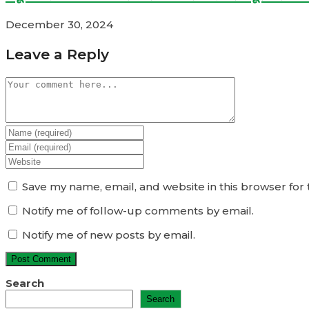
December 30, 2024
Leave a Reply
Comment
Enter
your
Enter
name
your
Enter
or
email
your
username
address
website
Save my name, email, and website in this browser for
to
to
URL
comment
Notify me of follow-up comments by email.
comment
(optional)
Notify me of new posts by email.
Search
Search