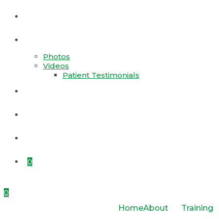
Products
Gallery
Photos
Videos
Patient Testimonials
Appointment
Contact Us
Rajat Jayanti
0
0
Home
About
Training