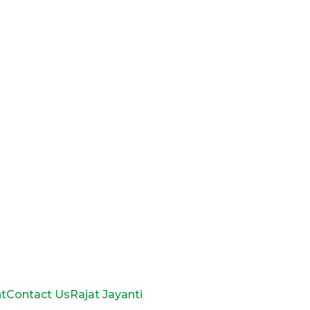
t
Contact Us
Rajat Jayanti