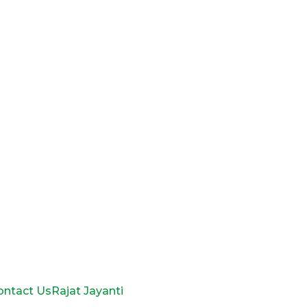
ontact Us
Rajat Jayanti