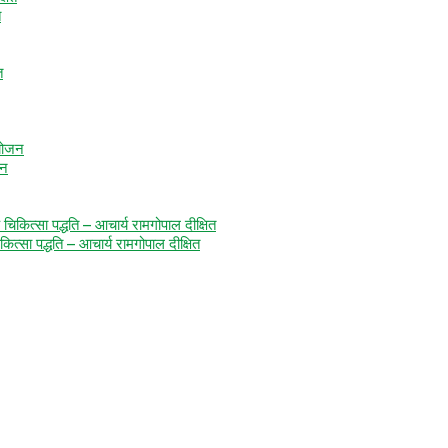
त
जन
कित्सा पद्धति – आचार्य रामगोपाल दीक्षित