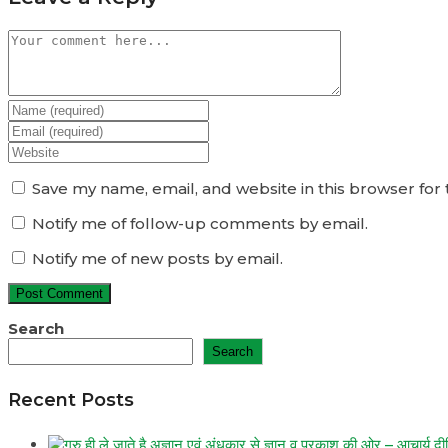
Comment
Enter
your
Enter
name
your
Enter
or
email
your
username
address
website
Save my name, email, and website in this browser for
to
to
URL
comment
Notify me of follow-up comments by email.
comment
(optional)
Notify me of new posts by email.
Search
Search
Recent Posts