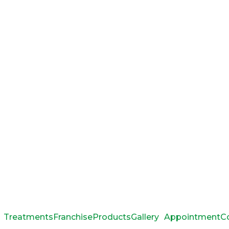
Treatments
Franchise
Products
Gallery
Appointment
C