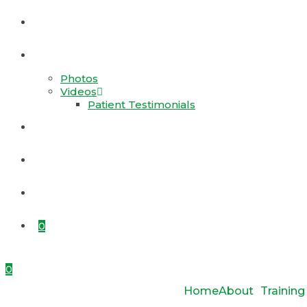
Products
Gallery
Photos
Videos
Patient Testimonials
Appointment
Contact Us
Rajat Jayanti
0
0
Home
About
Training