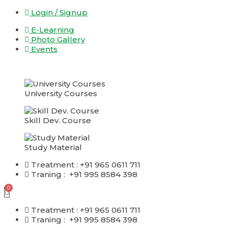
Skip
Login / Signup
to
E-Learning
content
Photo Gallery
Events
University Courses
Skill Dev. Course
Study Material
Treatment : +91 965 0611 711
Traning : +91 995 8584 398
Treatment : +91 965 0611 711
Traning : +91 995 8584 398