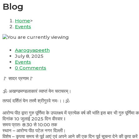
Blog
Home
>
Events
Post
Aarogyapeeth
author:
Post
July 8, 2025
published:
Post
Events
category:
Post
0 Comments
comments:
🚩 सादर प्रणाम🚩
🕉️ अखण्डमण्डलाकारं व्याप्तं येन चराचरम्।
तत्पदं दर्शितं येन तस्मै श्रीगुरवे नमः।।🕉️
आरोग्य पीठ द्वारा गुरु पूर्णिमा के उपलक्ष्य में प्रत्येक वर्ष की भांति इस बार भी गुरु पूर्णि
दिनांक 10 जुलाई 2025 दिन वीरवार I
समय प्रातः 8:30 से 10:00 तक
स्थान – आरोग्य पीठ पटेल नगर दिल्ली।
विशेष – कृपया समय से पूर्व आएं एवं अपने आने की एक दिन पूर्व सूचना देने की कृपा करें