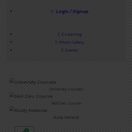
Login / Signup
E-Learning
Photo Gallery
Events
University Courses
Skill Dev. Course
Study Material