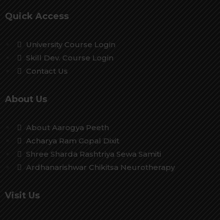
Quick Access
University Course Login
Skill Dev. Course Login
Contact Us
About Us
About Aarogya Peeth
Acharya Ram Gopal Dixit
Shree Sharda Rashtriya Sewa Samiti
Ardhanarishwar Chikitsa Neurotherapy
Visit Us