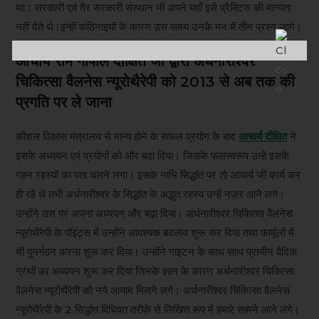
था। सरकारी एवं ग़ैर सरकारी संस्थान भी अपने यहाँ इसे प्रैक्टिस की मान्यता
नहीं देते थे।इन्हीं कठिनाइयों के कारण उस समय उनके मन में तीन प्रश्न जागे।
आचार्य राम गोपाल दीक्षित जी द्वारा अर्धनारीश्वर
चिकित्सा वैलनेस न्यूरोथैरेपी को 2013 से अब तक की
प्रगति पर ले जाना
कौशल विकास मंत्रालय से मान्य होने के सफल प्रयोग के बाद
आचार्य दीक्षित
ने
इसके अध्ययन एवं प्रयोगों को और बढ़ा दिया। जिसके फलस्वरूप उन्हें इसके
गहन रहस्यों का पता चलने लगा। इसके नाभि सिद्धांत पर तो आचार्य जी कार्य कर
ही रहे थे तभी अर्धनारीश्वर के सिद्धांत के अद्भुत रहस्य उन्हें नज़र आने लगे।
उन्होंने उस पर अपना अध्ययन और बढ़ा दिया। अर्धनारीश्वर चिकित्सा वैलनेस
न्यूरोथैरेपी के पॉइंट्स में उन्होंने आवश्यक बदलाव शुरू कर दिया तथा फ़ार्मूलों में
भी पुनर्गठन करना शुरू कर दिया। उन्होंने गाइटन के साथ साथ प्राचीन वैदिक
ग्रंथों का अध्ययन शुरू कर दिया जिनके ज्ञान के कारण अर्धनारीश्वर चिकित्सा
वैलनेस न्यूरोथैरेपी को नये आयाम मिलने लगे। अर्धनारीश्वर चिकित्सा वैलनेस
न्यूरोथैरेपी के 2 सिद्धांत विधिवत तरीक़े से लिखित रूप में हमारे सामने आने लगे।