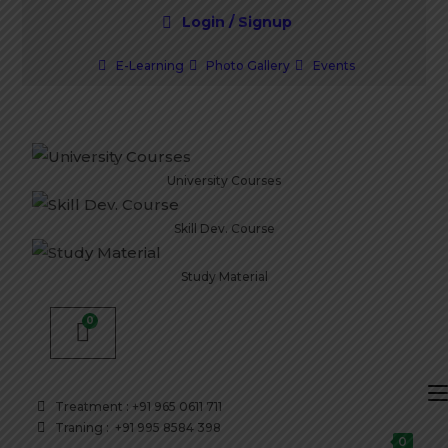
Login / Signup
E-Learning
Photo Gallery
Events
University Courses
Skill Dev. Course
Study Material
Treatment : +91 965 0611 711
Traning : +91 995 8584 398
0